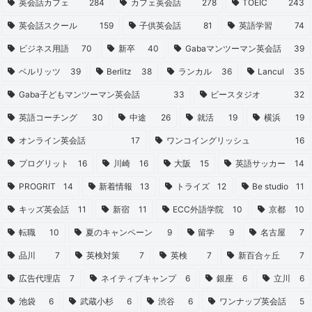
英会話カフェ
284
カフェ英会話
278
TOEIC
243
英会話スクール
159
子供英会話
81
英語学習
74
ビジネス用語
70
新卒
40
Gabaマンツーマン英会話
39
ベルリッツ
39
Berlitz
38
ランカル
36
Lancul
35
Gaba子どもマンツーマン英会話
33
ビースタジオ
32
英語コーチング
30
中途
26
就活
19
横浜
19
オンライン英会話
17
ワンコイングリッシュ
16
プログリット
16
川崎
16
大阪
15
英語サッカー
14
PROGRIT
14
新着情報
13
トライズ
12
Be studio
11
キッズ英会話
11
新宿
11
ECC外語学院
10
京都
10
転職
10
夏のキャンペーン
9
留学
9
名古屋
7
品川
7
英検対策
7
英検
7
新百合ヶ丘
7
広告代理店
7
ネイティブキャンプ
6
銀座
6
立川
6
池袋
6
武蔵小杉
6
渋谷
6
ワンナップ英会話
5