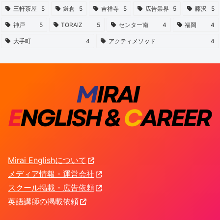
三軒茶屋
5
鎌倉
5
吉祥寺
5
広告業界
5
藤沢
5
神戸
5
TORAIZ
5
センター南
4
福岡
4
大手町
4
アクティメソッド
4
Mirai Englishについて
メディア情報・運営会社
スクール掲載・広告依頼
英語講師の掲載依頼