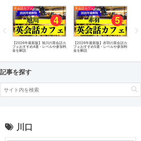
英会話カフェ
英会話カフェ
新
話カ
【2026年最新版】旭川の英会話カ
【2026年最新版】赤羽の英会話カ
【5
加料
フェおすすめ4選・レベルや参加料
フェおすすめ5選・レベルや参加料
リッ
金を解説
金を解説
ン
最大
記事を探す
川口