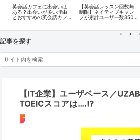
の
英会話カフェに出会いは
【英会話レッスン回数無
ある？出会いが多い理由
制限】ネイティブキャン
を
とおすすめの英会話カフ
プが累計ユーザー数350万
ェ3選
人突破、新規登録で
Amazonギフト券5,000円
プレゼント！
記事を探す
【IT企業】ユーザベース／UZA
TOEICスコアは….!?
TOEIC