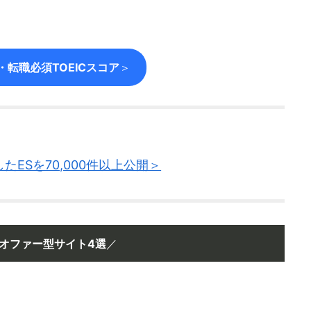
転職必須TOEICスコア
＞
ESを70,000件以上公開＞
オファー型サイト4選
／