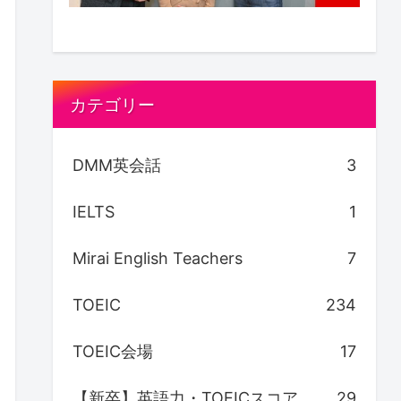
カテゴリー
DMM英会話
3
IELTS
1
Mirai English Teachers
7
TOEIC
234
TOEIC会場
17
【新卒】英語力・TOEICスコア
29