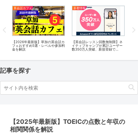
英会話カフェ
新着情報
英
の英
【2026年最新版】草加の英会話カ
【英会話レッスン回数無制限】ネ
【2
ルや
フェおすすめ5選・レベルや参加料
イティブキャンプが累計ユーザー
フ
金を解説
数350万人突破、新規登録で
金
Amazonギフト券5,000円プレゼ
ント！
記事を探す
【2025年最新版】TOEICの点数と年収の
相関関係を解説