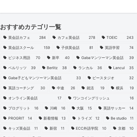
おすすめカテゴリ一覧
英会話カフェ
284
カフェ英会話
278
TOEIC
243
英会話スクール
159
子供英会話
81
英語学習
74
ビジネス用語
70
新卒
40
Gabaマンツーマン英会話
39
ベルリッツ
39
Berlitz
38
ランカル
36
Lancul
35
Gaba子どもマンツーマン英会話
33
ビースタジオ
32
英語コーチング
30
中途
26
就活
19
横浜
19
オンライン英会話
17
ワンコイングリッシュ
16
プログリット
16
川崎
16
大阪
15
英語サッカー
14
PROGRIT
14
新着情報
13
トライズ
12
Be studio
11
キッズ英会話
11
新宿
11
ECC外語学院
10
京都
10