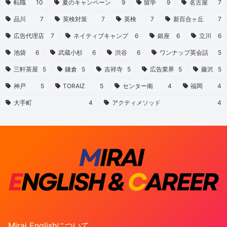
転職
10
夏のキャンペーン
9
留学
9
名古屋
7
品川
7
英検対策
7
英検
7
新百合ヶ丘
7
広告代理店
7
ネイティブキャンプ
6
銀座
6
立川
6
池袋
6
武蔵小杉
6
渋谷
6
ワンナップ英会話
5
三軒茶屋
5
鎌倉
5
吉祥寺
5
広告業界
5
藤沢
5
神戸
5
TORAIZ
5
センター南
4
福岡
4
大手町
4
アクティメソッド
4
Mirai Englishについて