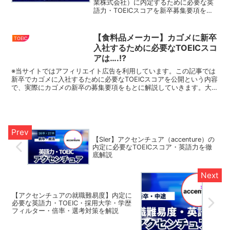
業株式会社）に内定するために必要な英
語力・TOEICスコアを新卒募集要項をも
とに解説していきます。今回ご紹介する
HONDA（本田技研工業株式会社）以外に
も、大手企業・グローバル企業の入社必
【食料品メーカー】カゴメに新卒
TOEIC
要なTOEI...
入社するために必要なTOEICスコ
アは….!?
※当サイトではアフィリエイト広告を利用しています。この記事では
新卒でカゴメに入社するために必要なTOEICスコアを公開という内容
で、実際にカゴメの新卒の募集要項をもとに解説していきます。大手
企業・グローバル企業の入社必要なTOEICスコアを...
【SIer】アクセンチュア（accenture）の
内定に必要なTOEICスコア・英語力を徹
底解説
【アクセンチュアの就職難易度】内定に
必要な英語力・TOEIC・採用大学・学歴
フィルター・倍率・選考対策を解説