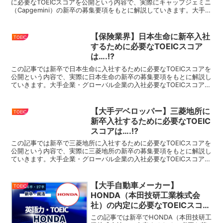
に必要なTOEICスコアを公開という内容で、実際にキャップジェミニ
（Capgemini）の新卒の募集要項をもとに解説していきます。大手企
業・グローバル企業の入社必要なTO...
【保険業界】日本生命に新卒入社
TOEIC
するために必要なTOEICスコア
は….!?
この記事では新卒で日本生命に入社するために必要なTOEICスコアを
公開という内容で、実際に日本生命の新卒の募集要項をもとに解説し
ていきます。大手企業・グローバル企業の入社必要なTOEICスコアを
まとめているので、就活・転職の際にはこちらをぜ...
【大手デベロッパー】三菱地所に
TOEIC
新卒入社するために必要なTOEIC
スコアは….!?
この記事では新卒で三菱地所に入社するために必要なTOEICスコアを
公開という内容で、実際に三菱地所の新卒の募集要項をもとに解説し
ていきます。大手企業・グローバル企業の入社必要なTOEICスコアを
まとめているので、就活・転職の際にはこちらをぜ...
【大手自動車メーカー】
TOEIC
HONDA（本田技研工業株式会
社）の内定に必要なTOEICスコ
ア・英語力を徹底解説
この記事では新卒でHONDA（本田技研工