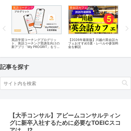
英語コーチング
英会話カフェ
新
話カ
英語学習コーチングプログリッ
【2026年最新版】川越の英会話カ
【
加料
ト、英語コーチング受講生向けの
フェおすすめ5選・レベルや参加料
島校
新アプリ「My PROGRIT」をリリ
金を解説
転
ース
記事を探す
【大手コンサル】アビームコンサルティン
グに新卒入社するために必要なTOEICスコ
アは….!?