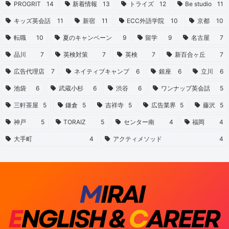
PROGRIT
14
新着情報
13
トライズ
12
Be studio
11
キッズ英会話
11
新宿
11
ECC外語学院
10
京都
10
転職
10
夏のキャンペーン
9
留学
9
名古屋
7
品川
7
英検対策
7
英検
7
新百合ヶ丘
7
広告代理店
7
ネイティブキャンプ
6
銀座
6
立川
6
池袋
6
武蔵小杉
6
渋谷
6
ワンナップ英会話
5
三軒茶屋
5
鎌倉
5
吉祥寺
5
広告業界
5
藤沢
5
神戸
5
TORAIZ
5
センター南
4
福岡
4
大手町
4
アクティメソッド
4