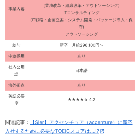
(業務改革・組織改革・アウトソーシング)
事業内容
ITコンサルティング
(IT戦略・企画立案・システム開発・パッケージ導入・保
守)
アウトソーシング
給与
新卒 月給298,100円〜
中途採用
あり
社内公用
日本語
語
海外拠点
あり
英語必要
★★★★☆ 4.2
度
関連記事：
【SIer】アクセンチュア（accenture）に新卒
入社するために必要なTOEICスコアは….!?