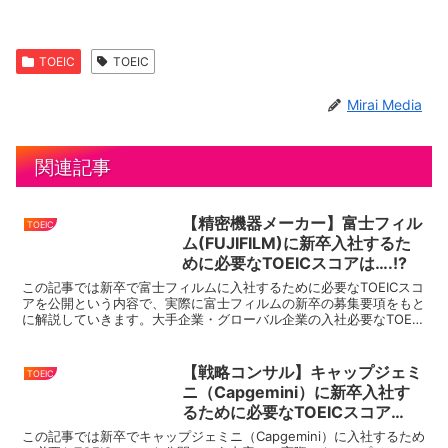
TOEIC
TOEIC
Mirai Media
関連記事
【精密機器メーカー】富士フィル
TOEIC
ム(FUJIFILM)に新卒入社するた
めに必要なTOEICスコアは….!?
この記事では新卒で富士フィルムに入社するために必要なTOEICスコ
アを公開という内容で、実際に富士フィルムの新卒の募集要項をもと
に解説していきます。大手企業・グローバル企業の入社必要なTOEIC
スコアをまとめているので、就活・転職の際にはこ...
【戦略コンサル】キャップジェミ
TOEIC
ニ（Capgemini）に新卒入社す
るために必要なTOEICスコア
は….!?
この記事では新卒でキャップジェミニ（Capgemini）に入社するため