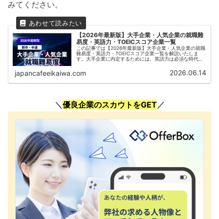
みてください。
【2026年最新版】大手企業・人気企業の就職難
易度・英語力・TOEICスコア企業一覧
この記事では【2026年最新版】大手企業・人気企業の就職
難易度・英語力・TOEICスコア企業一覧を解説いたしま
す。大手企業に内定するためには、英語力は必須な時代に
なっています。また、新卒採用だけではなく、中途採用で
内定をもらうためにはより高いレベルの実践的な英語力が
2026.06.14
japancafeeikaiwa.com
必須となります。海外展開やグローバルな事業を行ってい
る企業ではTOEICスコア800点以上などを求められること
も珍しくはありません。本記事では大手企業・人気企業の
就職難易度・英語力・TOEICスコア企業一覧など就職活動
に必要な情報をまとめています。
＼
優良企業のスカウトをGET
／