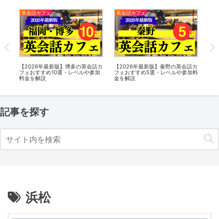
英会話カフェ
英会話カフェ
英
話カ
【2026年最新版】博多の英会話カ
【2026年最新版】秦野の英会話カ
【2
加料
フェおすすめ10選・レベルや参加
フェおすすめ5選・レベルや参加料
カ
料金を解説
金を解説
料
記事を探す
浜松