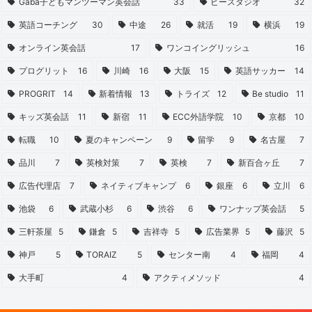
Gaba子どもマンツーマン英会話
33
ビースタジオ
32
英語コーチング
30
中途
26
就活
19
横浜
19
オンライン英会話
17
ワンコイングリッシュ
16
プログリット
16
川崎
16
大阪
15
英語サッカー
14
PROGRIT
14
新着情報
13
トライズ
12
Be studio
11
キッズ英会話
11
新宿
11
ECC外語学院
10
京都
10
転職
10
夏のキャンペーン
9
留学
9
名古屋
7
品川
7
英検対策
7
英検
7
新百合ヶ丘
7
広告代理店
7
ネイティブキャンプ
6
銀座
6
立川
6
池袋
6
武蔵小杉
6
渋谷
6
ワンナップ英会話
5
三軒茶屋
5
鎌倉
5
吉祥寺
5
広告業界
5
藤沢
5
神戸
5
TORAIZ
5
センター南
4
福岡
4
大手町
4
アクティメソッド
4