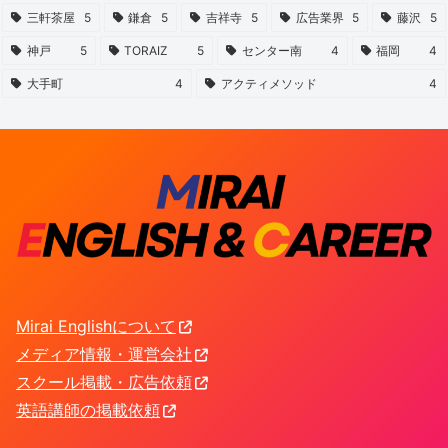
三軒茶屋
5
鎌倉
5
吉祥寺
5
広告業界
5
藤沢
5
神戸
5
TORAIZ
5
センター南
4
福岡
4
大手町
4
アクティメソッド
4
Mirai Englishについて
メディア情報・運営会社
スクール掲載・広告依頼
英語講師の掲載依頼