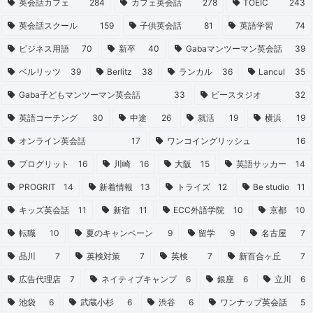
英会話カフェ
284
カフェ英会話
278
TOEIC
243
英会話スクール
159
子供英会話
81
英語学習
74
ビジネス用語
70
新卒
40
Gabaマンツーマン英会話
39
ベルリッツ
39
Berlitz
38
ランカル
36
Lancul
35
Gaba子どもマンツーマン英会話
33
ビースタジオ
32
英語コーチング
30
中途
26
就活
19
横浜
19
オンライン英会話
17
ワンコイングリッシュ
16
プログリット
16
川崎
16
大阪
15
英語サッカー
14
PROGRIT
14
新着情報
13
トライズ
12
Be studio
11
キッズ英会話
11
新宿
11
ECC外語学院
10
京都
10
転職
10
夏のキャンペーン
9
留学
9
名古屋
7
品川
7
英検対策
7
英検
7
新百合ヶ丘
7
広告代理店
7
ネイティブキャンプ
6
銀座
6
立川
6
池袋
6
武蔵小杉
6
渋谷
6
ワンナップ英会話
5