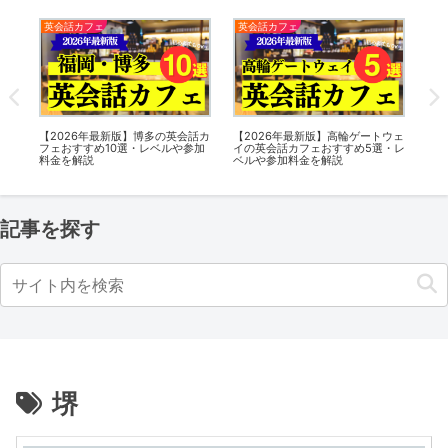
英会話カフェ
英会話カフェ
英
会話
【2026年最新版】博多の英会話カ
【2026年最新版】高輪ゲートウェ
【2
参加
フェおすすめ10選・レベルや参加
イの英会話カフェおすすめ5選・レ
フ
料金を解説
ベルや参加料金を解説
金
記事を探す
堺