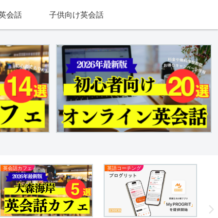
英会話
子供向け英会話
英会話カフェ
英語コーチング
留