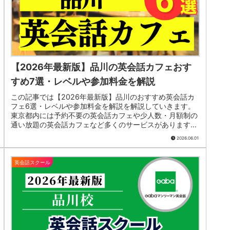
【2026年最新版】品川の英会話カフェおす
すめ7選・レベルや参加料金を解説
この記事では【2026年最新版】品川のおすすめ英会話カ
フェ6選・レベルや参加料金を解説を解説していきます。
東京都内には予約不要の英会話カフェや少人数・月額制の
通い放題の英会話カフェなど多くのサービスがあります。
日本最大級の英会話カフェLancul（ランカル）やカフェ英
2026.06.01
会話♪などが開催されています。まずは気になる英会話カ
フェに無料体験を申し込んでみましょう。
英会話スクール