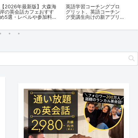
【2026年最新版】大森海
英語学習コーチングプロ
【
岸の英会話カフェおすす
グリット、英語コーチン
活
め5選・レベルや参加料金
グ受講生向けの新アプリ
バ
を解説
「My PROGRIT」をリリ
ース