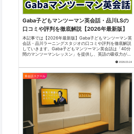
Gaba子どもマンツーマン英会話・品川LSの
口コミや評判を徹底解説【2026年最新版】
本記事では【2026年最新版】Gaba子どもマンツーマン英
会話・品川ラーニングスタジオの口コミや評判を徹底解説
していきます。Gaba子どもマンツーマン英会話は「40分
間のマンツーマンレッスン」を提供し、英語の吸収力が高
い小学生の時期にこそ、マンツーマンで英会話を学ぶこと
2026.03.24
で、確実に英語力を向上させることができます。レベルも
ペースも一人一人に合わせて、お子様の英会話力向上・英
検対策などにも対応することができます。
英会話スクール