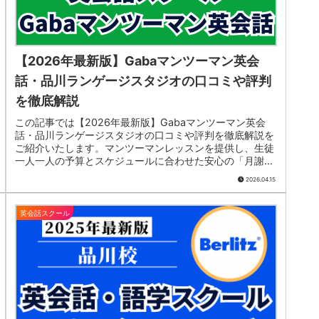
【2026年最新版】Gabaマンツーマン英会
話・品川ランゲージスタジオの口コミや評判
を徹底解説
この記事では【2026年最新版】Gabaマンツーマン英会
話・品川ランゲージスタジオの口コミや評判を徹底解説を
ご紹介いたします。マンツーマンレッスンを提供し、生徒
一人一人の予算とスケジュールに合わせた安心の「月謝
制」で英会話レッスンを受講することができます。また、
2026.04.15
現在Gabaマンツーマン英会話では大好評の《お試しコー
ス月額20,000円》で英会話レッスンをスタートできるキ
ャンペーン実施中です。無料体験レッスンを受講する際
英会話スクール
に、自分の英語学習の目的や予算・スケジュールも合わせ
て相談してみましょう。