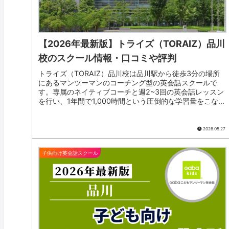
【2026年最新版】トライズ（TORAIZ）品川
校のスクール情報・口コミや評判
トライズ（TORAIZ）品川校は品川駅から徒歩3分の場所
にあるマンツーマンのコーチング型の英会話スクールで
す。専属のネイティブコーチと週2~3回の英会話レッスン
を行い、1年間で1,000時間という圧倒的な学習量をこなし
ます。トライズでは英語習得の専門家である日本人コンサ
ルタントとネイティブコーチが徹底サポートします。「月
額￥74,704〜の全額保証付き」「カウンセリング満足度
2026.05.27
98.1%」「継続率96.1%」など手厚サポートをしてくれる
トライズでは現在「無料体験」を受付中です。
子供向け英会話スクール