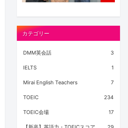
カテゴリー
DMM英会話
3
IELTS
1
Mirai English Teachers
7
TOEIC
234
TOEIC会場
17
【新卒】英語力・TOEICスコア
29