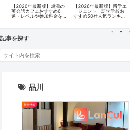
の
【2026年最新版】焼津の
【2026年最新版】留学エ
英会話カフェおすすめ6
ージェント・語学学校お
を
選・レベルや参加料金を
すすめ50社人気ランキン
解説
グを徹底比較｜国別・費
用や評判・注意点を紹介
記事を探す
品川
新着情報