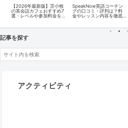
学
【2026年最新版】苫小牧
SpeakNow英語コーチン
ン
の英会話カフェおすすめ7
グの口コミ・評判は？料
選・レベルや参加料金を
金やレッスン内容を徹底
を
解説
解説【2026年最新版】
記事を探す
アクティビティ