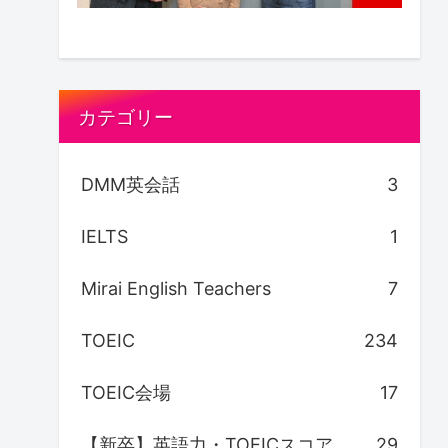
カテゴリー
DMM英会話
3
IELTS
1
Mirai English Teachers
7
TOEIC
234
TOEIC会場
17
【新卒】英語力・TOEICスコア
29