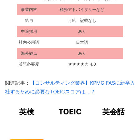
事業内容
税務アドバイザリーなど
給与
月給 記載なし
中途採用
あり
社内公用語
日本語
海外拠点
あり
英語必要度
★★★★☆ 4.0
関連記事：
【コンサルティング業界】KPMG FASに新卒入
社するために必要なTOEICスコアは….!?
英検
TOEIC
英会話