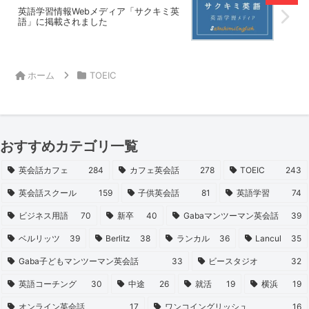
英語学習情報Webメディア「サクキミ英
語」に掲載されました
ホーム
TOEIC
おすすめカテゴリ一覧
英会話カフェ
284
カフェ英会話
278
TOEIC
243
英会話スクール
159
子供英会話
81
英語学習
74
ビジネス用語
70
新卒
40
Gabaマンツーマン英会話
39
ベルリッツ
39
Berlitz
38
ランカル
36
Lancul
35
Gaba子どもマンツーマン英会話
33
ビースタジオ
32
英語コーチング
30
中途
26
就活
19
横浜
19
オンライン英会話
17
ワンコイングリッシュ
16