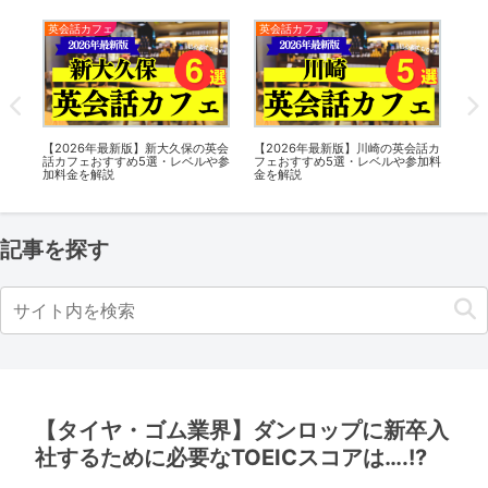
新着情報
新着情報
新
話カ
日本最大級の英会話カフェ
【子ども英会話ペッピーキッズク
オ
加料
Lancul（ランカル）が新宿エリア
ラブ】2026年夏の体験キャンペー
ト「
にて9月から新宿POP-UP店をスタ
ンがスタート・早く受けるとおト
「
ート！
ク度がUP！
ラ
記事を探す
【タイヤ・ゴム業界】ダンロップに新卒入
社するために必要なTOEICスコアは….!?