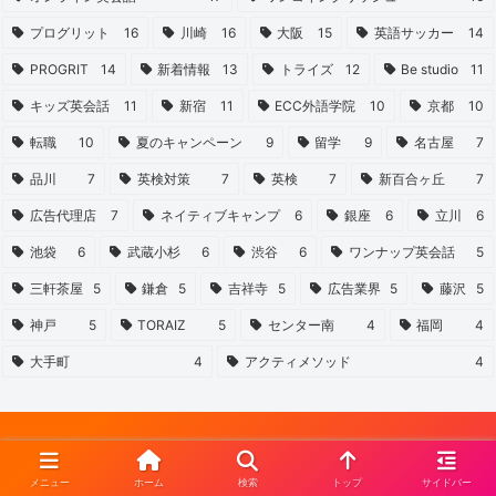
プログリット
16
川崎
16
大阪
15
英語サッカー
14
PROGRIT
14
新着情報
13
トライズ
12
Be studio
11
キッズ英会話
11
新宿
11
ECC外語学院
10
京都
10
転職
10
夏のキャンペーン
9
留学
9
名古屋
7
品川
7
英検対策
7
英検
7
新百合ヶ丘
7
広告代理店
7
ネイティブキャンプ
6
銀座
6
立川
6
池袋
6
武蔵小杉
6
渋谷
6
ワンナップ英会話
5
三軒茶屋
5
鎌倉
5
吉祥寺
5
広告業界
5
藤沢
5
神戸
5
TORAIZ
5
センター南
4
福岡
4
大手町
4
アクティメソッド
4
メニュー
ホーム
検索
トップ
サイドバー