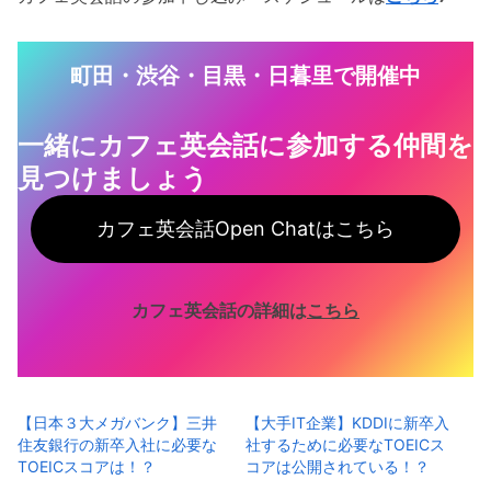
町田・渋谷・目黒・日暮里で開催中
一緒にカフェ英会話に参加する仲間を
見つけ
ましょう
カフェ英会話Open Chatはこちら
カフェ英会話の詳細は
こちら
【日本３大メガバンク】三井
【大手IT企業】KDDIに新卒入
住友銀行の新卒入社に必要な
社するために必要なTOEICス
TOEICスコアは！？
コアは公開されている！？