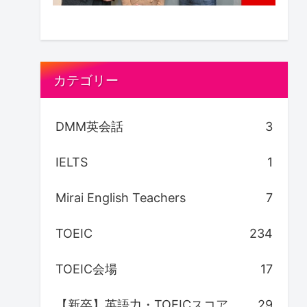
カテゴリー
DMM英会話
3
IELTS
1
Mirai English Teachers
7
TOEIC
234
TOEIC会場
17
【新卒】英語力・TOEICスコア
29