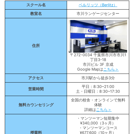
スクール名
ベルリッツ（Berlitz）
教室名
市川ランゲージセンター
住所
〒272-0034 千葉県市川市市川1
丁目3-18
市川ビル 3F 京成
Google Mapは
こちら＞
アクセス
市川駅から徒歩3分
平日：8:30~21:00
営業時間
土・日曜日：8:30~17:30
全国の校舎・オンラインで無料
無料カウンセリング
体験
詳細は
こちら＞
・マンツーマン短期集中
¥340,000（3ヶ月）
・マンツーマンコース
授業料
¥677,600（10ヶ月）