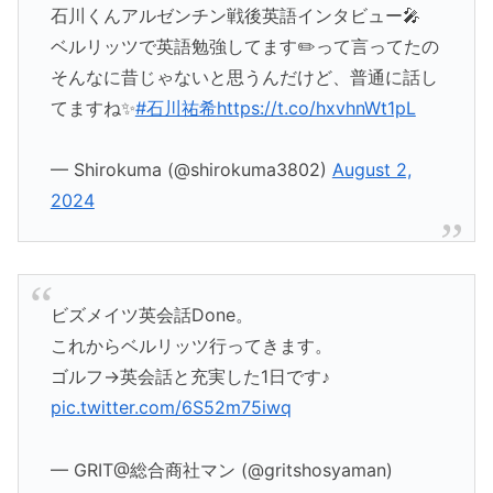
石川くんアルゼンチン戦後英語インタビュー🎤
ベルリッツで英語勉強してます✏️って言ってたの
そんなに昔じゃないと思うんだけど、普通に話し
てますね✨
#石川祐希
https://t.co/hxvhnWt1pL
— Shirokuma (@shirokuma3802)
August 2,
2024
ビズメイツ英会話Done。
これからベルリッツ行ってきます。
ゴルフ→英会話と充実した1日です♪
pic.twitter.com/6S52m75iwq
— GRIT@総合商社マン (@gritshosyaman)