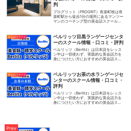
判
プログリット（PROGRIT）有楽町校は有
楽町駅から徒歩1分の場所にあるマンツー
マンのコーチング型の英会話スクールで
す。プログリットでは「毎日3時間の学
習」を継続するための緻密な計画と学習
スケジュールを作成。一人一人に専任の
ベルリッツ目黒ランゲージセンタ
英会話スクール
コンサルタントが...
ーのスクール情報・口コミ・評判
ベルリッツ（Berlitz）は日本語をレッス
ン中は一切使わず、実践的な英会話力を
身につけたい方におすすめの英会話スク
ールです。レッスン内では「実践的な場
面」を想定したレッスンを生徒一人一人
にカスタマイズし、実際の生活の中で使
ベルリッツお茶の水ランゲージセ
英会話スクール
える英語のスピー...
ンターのスクール情報・口コミ・
評判
ベルリッツ（Berlitz）は日本語をレッス
ン中は一切使わず、実践的な英会話力を
身につけたい方におすすめの英会話スク
ールです。レッスン内では「実践的な場
面」を想定したレッスンを生徒一人一人
にカスタマイズし、実際の生活の中で使
える英語のスピー...