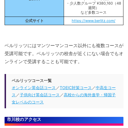
・少人数グループ ¥380,160（48
週間）
など多数コース
公式サイト
https://www.berlitz.com/
ベルリッツにはマンツーマンコース以外にも複数コースが
受講可能です。ベルリッツの校舎が近くにない場合でもオ
ンラインで受講することも可能です。
ベルリッツコース一覧
オンライン英会話コース
／
TOEIC対策コース
／
中高生コー
ス
／
子供向け英会話コース
／
高校からの海外進学・帰国子
女レベルのコース
市川校のアクセス