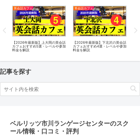
英会話カフェ
英会話カフェ
英
会話
【2026年最新版】駒込の英会話カ
【2026年最新版】不動前の英会話
【2
参加
フェおすすめ5選・レベルや参加料
カフェおすすめ5選・レベルや参加
フ
金を解説
料金を解説
金
記事を探す
ベルリッツ市川ランゲージセンターのスク
ール情報・口コミ・評判