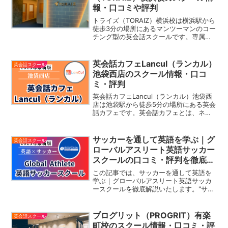
報・口コミや評判
トライズ（TORAIZ）横浜校は横浜駅から
徒歩3分の場所にあるマンツーマンのコー
チング型の英会話スクールです。専属の
ネイティブコーチと週2~3回の英会話レ
ッスンを行い、1年間で1,000時間という
圧倒的な学習量をこなします。トライズ
英会話カフェLancul（ランカル）
英会話スクール
では英語習得の専門家である日本人コン
池袋西店のスクール情報・口コ
サルタントとネイティブコーチが徹底サ
ミ・評判
ポートします。「月額￥74,704〜の全額
保証付き」「カウンセリング満足度
英会話カフェLancul（ランカル）池袋西
98.1%」「継続率96.1%」など手厚サポー
店は池袋駅から徒歩5分の場所にある英会
トをしてくれるトライズでは現在「無料
話カフェです。英会話カフェとは、ネイ
体験」を受付中です。
ティブスピーカーや参加者とカフェなど
リラックスした雰囲気の中で英語の会話
が楽しめる場所です。「定額で全店舗通
サッカーを通して英語を学ぶ｜グ
英会話スクール
い放題」「おしゃ...
ローバルアスリート英語サッカー
スクールの口コミ・評判を徹底解
説
この記事では、サッカーを通して英語を
学ぶ｜グローバルアスリート英語サッカ
ースクールを徹底解説いたします。"サッ
カー"を通して"英語"を学ぶというビジョ
ンのスクールGlobal Athlete英語サッカ
ースクールの評判や特徴を詳しく見てい
プログリット（PROGRIT）有楽
英会話スクール
きま...
町校のスクール情報・口コミ・評