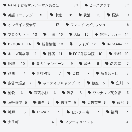
Gaba子どもマンツーマン英会話
33
ビースタジオ
32
英語コーチング
30
中途
26
就活
19
横浜
19
オンライン英会話
17
ワンコイングリッシュ
16
プログリット
16
川崎
16
大阪
15
英語サッカー
14
PROGRIT
14
新着情報
13
トライズ
12
Be studio
11
キッズ英会話
11
新宿
11
ECC外語学院
10
京都
10
転職
10
夏のキャンペーン
9
留学
9
名古屋
7
品川
7
英検対策
7
英検
7
新百合ヶ丘
7
広告代理店
7
ネイティブキャンプ
6
銀座
6
立川
6
池袋
6
武蔵小杉
6
渋谷
6
ワンナップ英会話
5
三軒茶屋
5
鎌倉
5
吉祥寺
5
広告業界
5
藤沢
5
神戸
5
TORAIZ
5
センター南
4
福岡
4
大手町
4
アクティメソッド
4