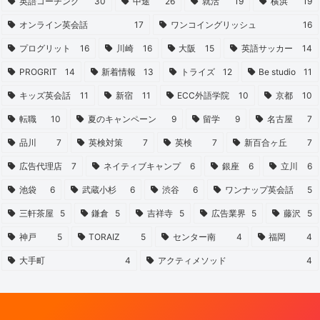
英語コーチング
30
中途
26
就活
19
横浜
19
オンライン英会話
17
ワンコイングリッシュ
16
プログリット
16
川崎
16
大阪
15
英語サッカー
14
PROGRIT
14
新着情報
13
トライズ
12
Be studio
11
キッズ英会話
11
新宿
11
ECC外語学院
10
京都
10
転職
10
夏のキャンペーン
9
留学
9
名古屋
7
品川
7
英検対策
7
英検
7
新百合ヶ丘
7
広告代理店
7
ネイティブキャンプ
6
銀座
6
立川
6
池袋
6
武蔵小杉
6
渋谷
6
ワンナップ英会話
5
三軒茶屋
5
鎌倉
5
吉祥寺
5
広告業界
5
藤沢
5
神戸
5
TORAIZ
5
センター南
4
福岡
4
大手町
4
アクティメソッド
4