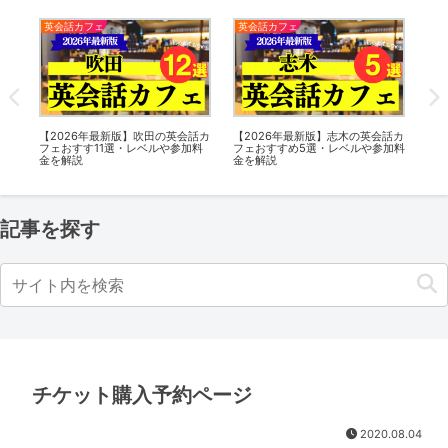
英会話カフェ
英会話カフェ
英
の英
【2026年最新版】吹田の英会話カ
【2026年最新版】志木の英会話カ
【2
ルや
フェおすす11選・レベルや参加料
フェおすすめ5選・レベルや参加料
フ
金を解説
金を解説
金
記事を探す
チケット購入予約ページ
2020.08.04