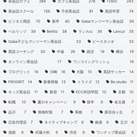
英会話カフェ
284
カフェ英会話
278
TOEIC
243
英会話スクール
159
子供英会話
81
英語学習
74
ビジネス用語
70
新卒
40
Gabaマンツーマン英会話
39
ベルリッツ
39
Berlitz
38
ランカル
36
Lancul
35
Gaba子どもマンツーマン英会話
33
ビースタジオ
32
英語コーチング
30
中途
26
就活
19
横浜
19
オンライン英会話
17
ワンコイングリッシュ
16
プログリット
16
川崎
16
大阪
15
英語サッカー
14
PROGRIT
14
新着情報
13
トライズ
12
Be studio
11
キッズ英会話
11
新宿
11
ECC外語学院
10
京都
10
転職
10
夏のキャンペーン
9
留学
9
名古屋
7
品川
7
英検対策
7
英検
7
新百合ヶ丘
7
広告代理店
7
ネイティブキャンプ
6
銀座
6
立川
6
池袋
6
武蔵小杉
6
渋谷
6
ワンナップ英会話
5