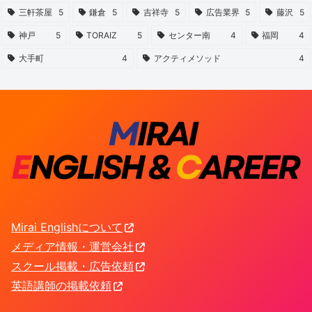
三軒茶屋
5
鎌倉
5
吉祥寺
5
広告業界
5
藤沢
5
神戸
5
TORAIZ
5
センター南
4
福岡
4
大手町
4
アクティメソッド
4
Mirai Englishについて
メディア情報・運営会社
スクール掲載・広告依頼
英語講師の掲載依頼