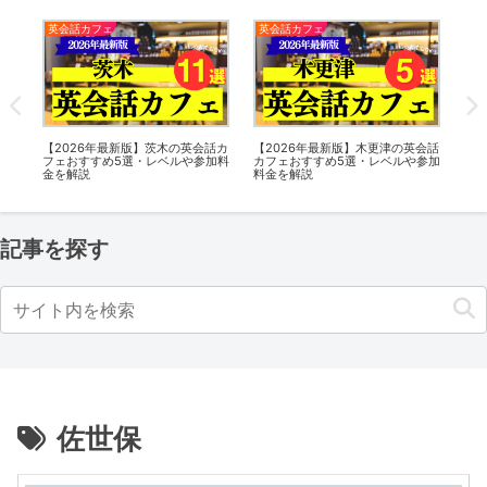
英会話カフェ
英会話カフェ
英
会話
【2026年最新版】茨木の英会話カ
【2026年最新版】木更津の英会話
【2
参加
フェおすすめ5選・レベルや参加料
カフェおすすめ5選・レベルや参加
フ
金を解説
料金を解説
金
記事を探す
佐世保