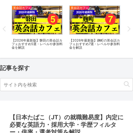
英会話カフェ
英会話カフェ
英
話カ
【2025年最新版】表参道の英会話
【2026年最新版】向ヶ丘遊園の英
【2
加料
カフェおすすめ6選・レベルや参加
会話カフェおすすめ6選・レベルや
カ
料金を解説
参加料金を解説
料
記事を探す
【日本たばこ（JT）の就職難易度】内定に
必要な英語力・採用大学・学歴フィルタ
ー・倍率・選考対策を解説