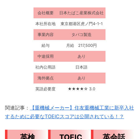
会社概要
日本たばこ産業株式会社
本社所在地
東京都港区⻁ノ⾨4-1-1
事業内容
タバコ製造
給与
月給 217,500円
中途採用
あり
社内公用語
日本語
海外拠点
あり
英語必要度
★★★★☆ 3.0
関連記事：
【重機械メーカー】住友重機械工業に新卒入社
するために必要なTOEICスコアは公開されている！？
英検
TOEIC
英会話