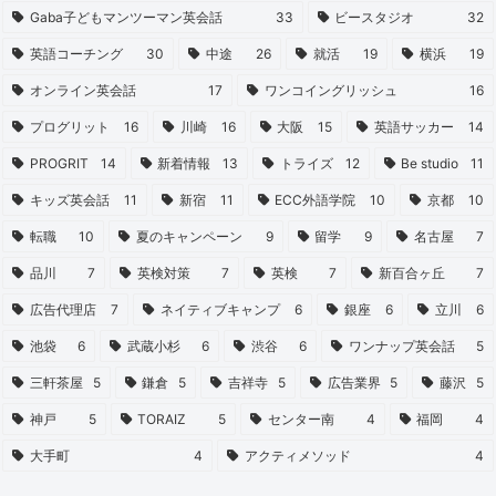
Gaba子どもマンツーマン英会話
33
ビースタジオ
32
英語コーチング
30
中途
26
就活
19
横浜
19
オンライン英会話
17
ワンコイングリッシュ
16
プログリット
16
川崎
16
大阪
15
英語サッカー
14
PROGRIT
14
新着情報
13
トライズ
12
Be studio
11
キッズ英会話
11
新宿
11
ECC外語学院
10
京都
10
転職
10
夏のキャンペーン
9
留学
9
名古屋
7
品川
7
英検対策
7
英検
7
新百合ヶ丘
7
広告代理店
7
ネイティブキャンプ
6
銀座
6
立川
6
池袋
6
武蔵小杉
6
渋谷
6
ワンナップ英会話
5
三軒茶屋
5
鎌倉
5
吉祥寺
5
広告業界
5
藤沢
5
神戸
5
TORAIZ
5
センター南
4
福岡
4
大手町
4
アクティメソッド
4