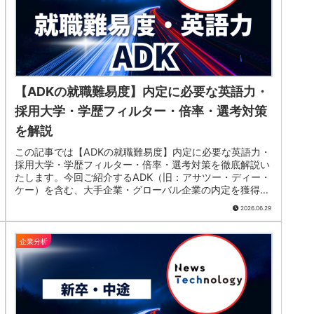
【ADKの就職難易度】内定に必要な英語力・
採用大学・学歴フィルター・倍率・選考対策
を解説
この記事では【ADKの就職難易度】内定に必要な英語力・
採用大学・学歴フィルター・倍率・選考対策を徹底解説い
たします。今回ご紹介するADK（旧：アサツー・ディー・
ケー）を含む、大手企業・グローバル企業の内定を獲得す
るため取得しておきたいTOEICスコアをまとめています。
2026.06.29
就職活動の参考にしてみてください。
企業分析