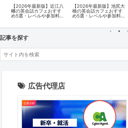
ィが
【2026年最新版】上野の
【2026年最新版】厚木の
英会話カフェおすすめ6
英会話カフェおすすめ5
ャン
選・レベルや参加料金を
選・レベルや参加料金を
解説
解説
記事を探す
広告代理店
企業分析