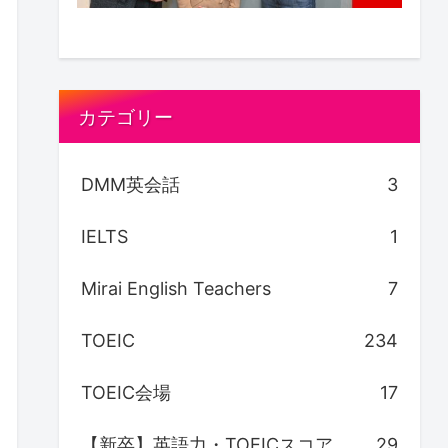
カテゴリー
DMM英会話
3
IELTS
1
Mirai English Teachers
7
TOEIC
234
TOEIC会場
17
【新卒】英語力・TOEICスコア
29