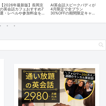
【2026年最新版】姫路の
【2026年最新版】秋葉原
【
英会話カフェおすすめ5
の英会話カフェおすすめ5
の
選・レベルや参加料金を
選・レベルや参加料金を
選
解説
解説
解