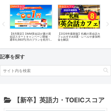
DMM英会話
英会話カフェ
新
話カ
【8月限定】DMM英会話が夏の英
【2026年最新版】札幌の英会話カ
【
加料
会話スタートキャンペーン開催・
フェおすすめ8選・レベルや参加料
ン
通常6,980円/月のプランを初月1円
金を解説
ー
で受講可能！
10
記事を探す
【新卒】英語力・TOEICスコア