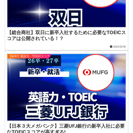
【総合商社】双日に新卒入社するために必要なTOEICス
コアは公開されている！？
2023.02.18
【新卒】英語力・TOEICスコア
【日本３大メガバンク】三菱UFJ銀行の新卒入社に必要
なTOEICスコアが高すぎる!