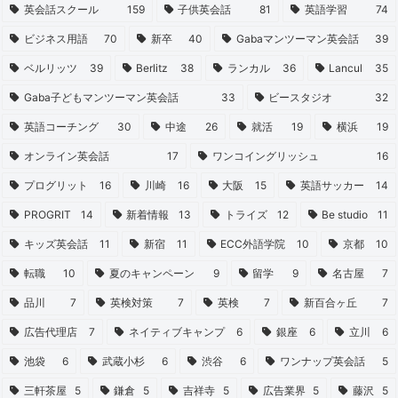
英会話スクール
159
子供英会話
81
英語学習
74
ビジネス用語
70
新卒
40
Gabaマンツーマン英会話
39
ベルリッツ
39
Berlitz
38
ランカル
36
Lancul
35
Gaba子どもマンツーマン英会話
33
ビースタジオ
32
英語コーチング
30
中途
26
就活
19
横浜
19
オンライン英会話
17
ワンコイングリッシュ
16
プログリット
16
川崎
16
大阪
15
英語サッカー
14
PROGRIT
14
新着情報
13
トライズ
12
Be studio
11
キッズ英会話
11
新宿
11
ECC外語学院
10
京都
10
転職
10
夏のキャンペーン
9
留学
9
名古屋
7
品川
7
英検対策
7
英検
7
新百合ヶ丘
7
広告代理店
7
ネイティブキャンプ
6
銀座
6
立川
6
池袋
6
武蔵小杉
6
渋谷
6
ワンナップ英会話
5
三軒茶屋
5
鎌倉
5
吉祥寺
5
広告業界
5
藤沢
5