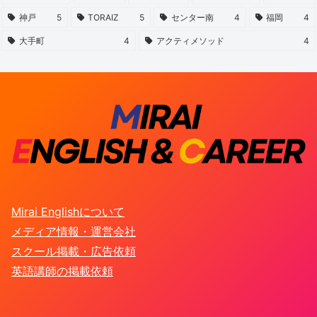
神戸
5
TORAIZ
5
センター南
4
福岡
4
大手町
4
アクティメソッド
4
Mirai Englishについて
メディア情報・運営会社
スクール掲載・広告依頼
英語講師の掲載依頼