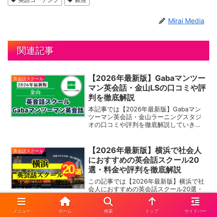
Mirai Media
関連記事
【2026年最新版】Gabaマンツー
英会話スクール
マン英会話・金山LSの口コミや評
判を徹底解説
本記事では【2026年最新版】Gabaマン
ツーマン英会話・金山ラーニングスタジ
オの口コミや評判を徹底解説していきま
す。Gabaマンツーマン英会話は「40分間
のマンツーマンレッスン」を提供し、生
徒一人一人の予算とスケジュールに合わ
【2026年最新版】横浜で社会人
英会話スクール
せた安心の「月謝制」で英会話レッスン
におすすめの英会話スクール20
を提供しています。また、現在Gabaマン
選・料金や評判を徹底解説
ツーマン英会話では大好評の《お試しコ
ース月額20,000円》で英会話レッスンを
この記事では【2026年最新版】横浜で社
スタートできるキャンペーン実施中で
会人におすすめの英会話スクール20選・
す。
料金や評判を徹底解説していきます。横
浜駅周辺には「スピーキングに強い英会
メニュー
ホーム
検索
トップ
サイドバー
話スクール」や「お手頃な英会話スクー