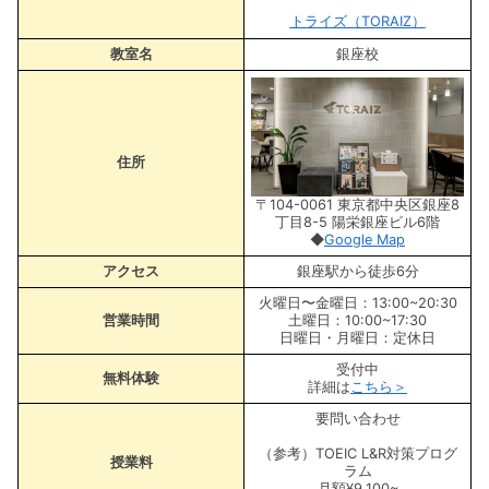
トライズ（TORAIZ）
教室名
銀座校
住所
〒104-0061 東京都中央区銀座8
丁目8-5 陽栄銀座ビル6階
◆
Google Map
アクセス
銀座駅から徒歩6分
火曜日〜金曜日：13:00~20:30
営業時間
土曜日：10:00~17:30
日曜日・月曜日：定休日
受付中
無料体験
詳細は
こちら＞
要問い合わせ
（参考）TOEIC L&R対策プログ
授業料
ラム
月額¥9,100~