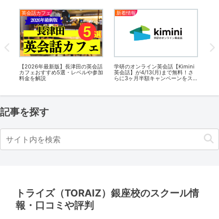
英会話カフェ
英会話カフェ
オ
ni
【2026年最新版】秋田の英会話カ
【2026年最新版】君津の英会話カ
ネ
さ
フェおすすめ8選・レベルや参加料
フェおすすめ5選・レベルや参加料
がで
スタ
金を解説
金を解説
が最
キ
記事を探す
トライズ（TORAIZ）銀座校のスクール情
報・口コミや評判