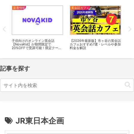
新着情報
英会話カフェ
オ
話カ
子供向けのオンライン英会話
【2026年最新版】市ヶ谷の英会話
オ
加料
【NovaKid】が期間限定で
カフェおすすめ7選・レベルや参加
会話
20%OFFで受講可能！限定クーポ
料金を解説
【初
ンを配布
中
記事を探す
JR東日本企画