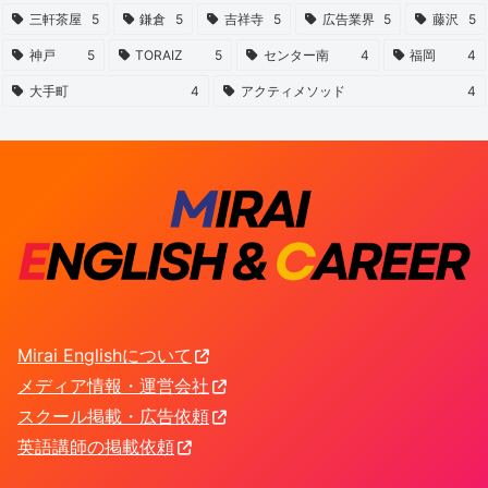
三軒茶屋
5
鎌倉
5
吉祥寺
5
広告業界
5
藤沢
5
神戸
5
TORAIZ
5
センター南
4
福岡
4
大手町
4
アクティメソッド
4
Mirai Englishについて
メディア情報・運営会社
スクール掲載・広告依頼
英語講師の掲載依頼