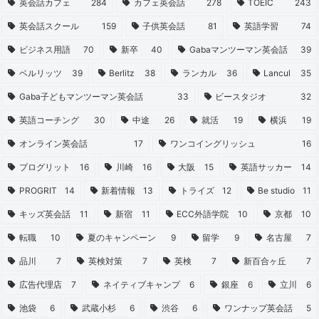
英会話カフェ
284
カフェ英会話
278
TOEIC
243
英会話スクール
159
子供英会話
81
英語学習
74
ビジネス用語
70
新卒
40
Gabaマンツーマン英会話
39
ベルリッツ
39
Berlitz
38
ランカル
36
Lancul
35
Gaba子どもマンツーマン英会話
33
ビースタジオ
32
英語コーチング
30
中途
26
就活
19
横浜
19
オンライン英会話
17
ワンコイングリッシュ
16
プログリット
16
川崎
16
大阪
15
英語サッカー
14
PROGRIT
14
新着情報
13
トライズ
12
Be studio
11
キッズ英会話
11
新宿
11
ECC外語学院
10
京都
10
転職
10
夏のキャンペーン
9
留学
9
名古屋
7
品川
7
英検対策
7
英検
7
新百合ヶ丘
7
広告代理店
7
ネイティブキャンプ
6
銀座
6
立川
6
池袋
6
武蔵小杉
6
渋谷
6
ワンナップ英会話
5