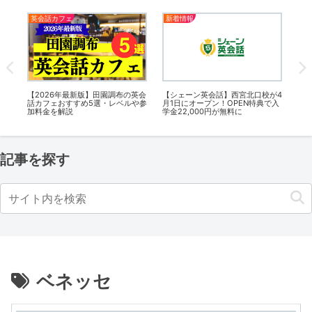
英会話カフェ
新着情報
英
話カ
【2026年最新版】田園調布の英会
【シェーン英会話】西宮北口校が4
【2
加料
話カフェおすすめ5選・レベルや参
月1日にオープン！OPEN特典で入
フ
加料金を解説
学金22,000円が無料に
金
記事を探す
ベネッセ