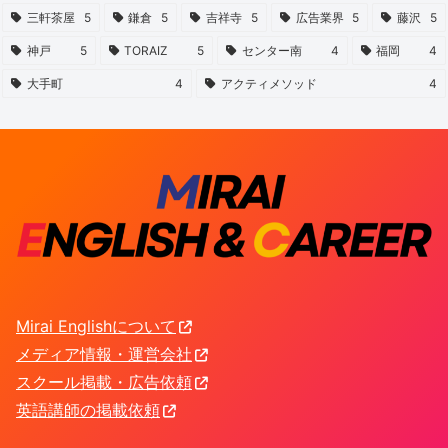
三軒茶屋
5
鎌倉
5
吉祥寺
5
広告業界
5
藤沢
5
神戸
5
TORAIZ
5
センター南
4
福岡
4
大手町
4
アクティメソッド
4
Mirai Englishについて
メディア情報・運営会社
スクール掲載・広告依頼
英語講師の掲載依頼