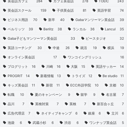
英会話カフェ
284
カフェ英会話
278
TOEIC
243
英会話スクール
159
子供英会話
81
英語学習
74
ビジネス用語
70
新卒
40
Gabaマンツーマン英会話
39
ベルリッツ
39
Berlitz
38
ランカル
36
Lancul
35
Gaba子どもマンツーマン英会話
33
ビースタジオ
32
英語コーチング
30
中途
26
就活
19
横浜
19
オンライン英会話
17
ワンコイングリッシュ
16
プログリット
16
川崎
16
大阪
15
英語サッカー
14
PROGRIT
14
新着情報
13
トライズ
12
Be studio
11
キッズ英会話
11
新宿
11
ECC外語学院
10
京都
10
転職
10
夏のキャンペーン
9
留学
9
名古屋
7
品川
7
英検対策
7
英検
7
新百合ヶ丘
7
広告代理店
7
ネイティブキャンプ
6
銀座
6
立川
6
池袋
6
武蔵小杉
6
渋谷
6
ワンナップ英会話
5