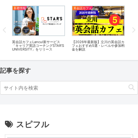
新着情報
英会話カフェ
英
グ
英会話カフェLancul新サービス
【2026年最新版】立川の英会話カ
【2
ャ
「キャリア英語コーチングSTAR’S
フェおすすめ5選・レベルや参加料
フ
会金
UNIVERSITY」をリリース
金を解説
金
記事を探す
スピフル