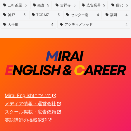
三軒茶屋
5
鎌倉
5
吉祥寺
5
広告業界
5
藤沢
5
神戸
5
TORAIZ
5
センター南
4
福岡
4
大手町
4
アクティメソッド
4
Mirai Englishについて
メディア情報・運営会社
スクール掲載・広告依頼
英語講師の掲載依頼