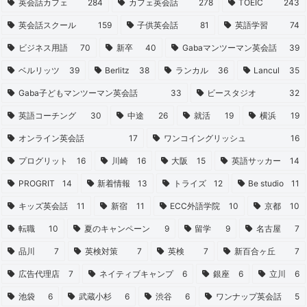
英会話カフェ
284
カフェ英会話
278
TOEIC
243
英会話スクール
159
子供英会話
81
英語学習
74
ビジネス用語
70
新卒
40
Gabaマンツーマン英会話
39
ベルリッツ
39
Berlitz
38
ランカル
36
Lancul
35
Gaba子どもマンツーマン英会話
33
ビースタジオ
32
英語コーチング
30
中途
26
就活
19
横浜
19
オンライン英会話
17
ワンコイングリッシュ
16
プログリット
16
川崎
16
大阪
15
英語サッカー
14
PROGRIT
14
新着情報
13
トライズ
12
Be studio
11
キッズ英会話
11
新宿
11
ECC外語学院
10
京都
10
転職
10
夏のキャンペーン
9
留学
9
名古屋
7
品川
7
英検対策
7
英検
7
新百合ヶ丘
7
広告代理店
7
ネイティブキャンプ
6
銀座
6
立川
6
池袋
6
武蔵小杉
6
渋谷
6
ワンナップ英会話
5