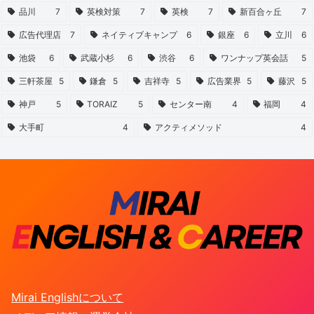
品川
7
英検対策
7
英検
7
新百合ヶ丘
7
広告代理店
7
ネイティブキャンプ
6
銀座
6
立川
6
池袋
6
武蔵小杉
6
渋谷
6
ワンナップ英会話
5
三軒茶屋
5
鎌倉
5
吉祥寺
5
広告業界
5
藤沢
5
神戸
5
TORAIZ
5
センター南
4
福岡
4
大手町
4
アクティメソッド
4
Mirai Englishについて