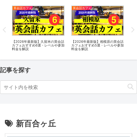
英会話カフェ
英会話カフェ
新
話カ
【2026年最新版】久留米の英会話
【2026年最新版】相模原の英会話
【
加料
カフェおすすめ6選・レベルや参加
カフェおすすめ5選・レベルや参加
TO
料金を解説
料金を解説
ダ
グ
ト
記事を探す
新百合ヶ丘