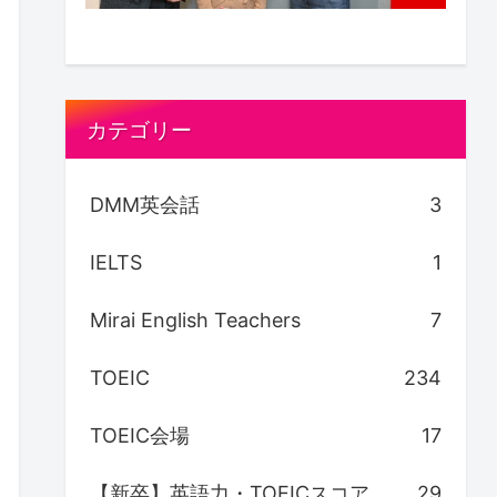
カテゴリー
DMM英会話
3
IELTS
1
Mirai English Teachers
7
TOEIC
234
TOEIC会場
17
【新卒】英語力・TOEICスコア
29