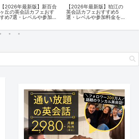
【2026年最新版】新百合
【2026年最新版】狛江の
【
ヶ丘の英会話カフェおす
英会話カフェおすすめ5
英
すめ7選・レベルや参加料
選・レベルや参加料金を
選
金を解説
解説
解