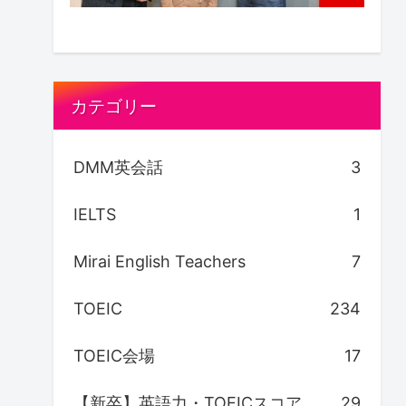
カテゴリー
DMM英会話
3
IELTS
1
Mirai English Teachers
7
TOEIC
234
TOEIC会場
17
【新卒】英語力・TOEICスコア
29