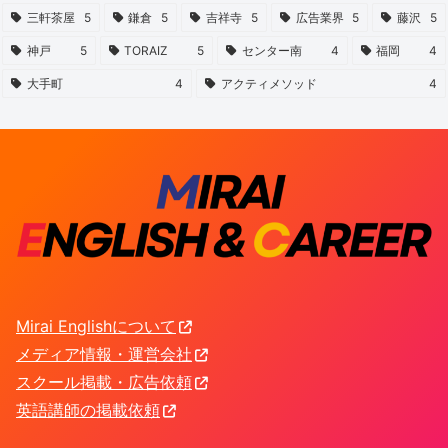
三軒茶屋
5
鎌倉
5
吉祥寺
5
広告業界
5
藤沢
5
神戸
5
TORAIZ
5
センター南
4
福岡
4
大手町
4
アクティメソッド
4
Mirai Englishについて
メディア情報・運営会社
スクール掲載・広告依頼
英語講師の掲載依頼