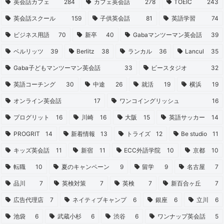
英会話カフェ
284
カフェ英会話
278
TOEIC
243
英会話スクール
159
子供英会話
81
英語学習
74
ビジネス用語
70
新卒
40
Gabaマンツーマン英会話
39
ベルリッツ
39
Berlitz
38
ランカル
36
Lancul
35
Gaba子どもマンツーマン英会話
33
ビースタジオ
32
英語コーチング
30
中途
26
就活
19
横浜
19
オンライン英会話
17
ワンコイングリッシュ
16
プログリット
16
川崎
16
大阪
15
英語サッカー
14
PROGRIT
14
新着情報
13
トライズ
12
Be studio
11
キッズ英会話
11
新宿
11
ECC外語学院
10
京都
10
転職
10
夏のキャンペーン
9
留学
9
名古屋
7
品川
7
英検対策
7
英検
7
新百合ヶ丘
7
広告代理店
7
ネイティブキャンプ
6
銀座
6
立川
6
池袋
6
武蔵小杉
6
渋谷
6
ワンナップ英会話
5