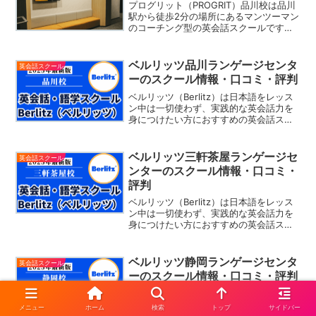
プログリット（PROGRIT）品川校は品川
駅から徒歩2分の場所にあるマンツーマン
のコーチング型の英会話スクールです。
プログリットでは「毎日3時間の学習」を
継続するための緻密な計画と学習スケジ
ュールを作成。一人一人に専任のコンサ
ベルリッツ品川ランゲージセンタ
英会話スクール
ルタントが付き...
ーのスクール情報・口コミ・評判
ベルリッツ（Berlitz）は日本語をレッス
ン中は一切使わず、実践的な英会話力を
身につけたい方におすすめの英会話スク
ールです。レッスン内では「実践的な場
面」を想定したレッスンを生徒一人一人
にカスタマイズし、実際の生活の中で使
ベルリッツ三軒茶屋ランゲージセ
英会話スクール
える英語のスピー...
ンターのスクール情報・口コミ・
評判
ベルリッツ（Berlitz）は日本語をレッス
ン中は一切使わず、実践的な英会話力を
身につけたい方におすすめの英会話スク
ールです。レッスン内では「実践的な場
面」を想定したレッスンを生徒一人一人
にカスタマイズし、実際の生活の中で使
ベルリッツ静岡ランゲージセンタ
英会話スクール
える英語のスピー...
ーのスクール情報・口コミ・評判
ベルリッツ（Berlitz）は日本語をレッス
ン中は一切使わず、実践的な英会話力を
メニュー
ホーム
検索
トップ
サイドバー
身につけたい方におすすめの英会話スク