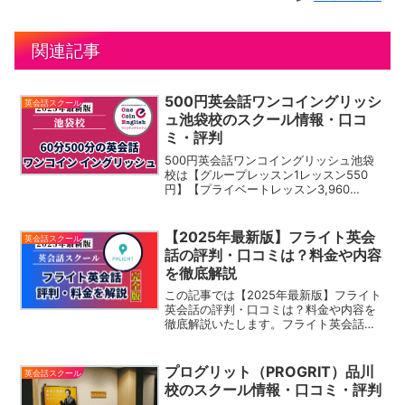
関連記事
500円英会話ワンコイングリッシ
英会話スクール
ュ池袋校のスクール情報・口コ
ミ・評判
500円英会話ワンコイングリッシュ池袋
校は【グループレッスン1レッスン550
円】【プライベートレッスン3,960
円〜】という業界最安値クラスで対面英
会話レッスンを受けられる英会話スクー
ルです。主に対面グループレッスンを提
【2025年最新版】フライト英会
英会話スクール
供しており、東京都内・神奈川を中心に
話の評判・口コミは？料金や内容
複数の教室があります。ネイティブや経
を徹底解説
験豊富な外国人講師による実践的な英語
学習が特徴で、初心者から上級者まで受
この記事では【2025年最新版】フライト
講可能です。リーズナブルな料金で継続
英会話の評判・口コミは？料金や内容を
しやすく、全ての人におすすめできる英
徹底解説いたします。フライト英会話は
会話スクールです。
恵比寿と銀座京橋に2つの校舎を構える英
会話スクールです。この記事では、フラ
イト英会話の特徴や評判・料金などを徹
プログリット（PROGRIT）品川
英会話スクール
底解説していきます...
校のスクール情報・口コミ・評判