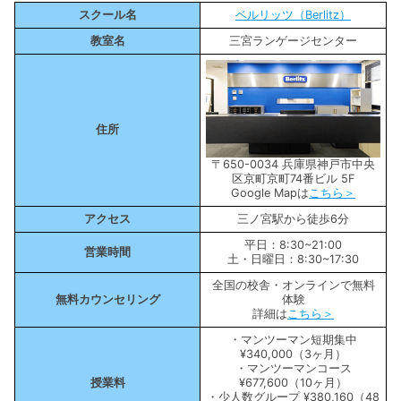
スクール名
ベルリッツ（Berlitz）
教室名
三宮ランゲージセンター
住所
〒650-0034 兵庫県神戸市中央
区京町京町74番ビル 5F
Google Mapは
こちら＞
アクセス
三ノ宮駅から徒歩6分
平日：8:30~21:00
営業時間
土・日曜日：8:30~17:30
全国の校舎・オンラインで無料
無料カウンセリング
体験
詳細は
こちら＞
・マンツーマン短期集中
¥340,000（3ヶ月）
・マンツーマンコース
授業料
¥677,600（10ヶ月）
・少人数グループ ¥380,160（48