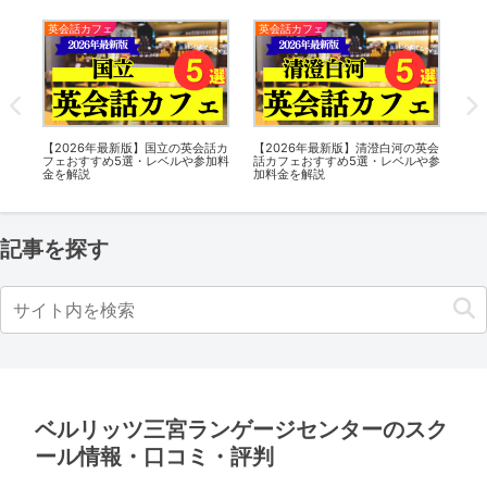
英会話カフェ
英会話カフェ
英
英会
【2026年最新版】寝屋川の英会話
【2026年最新版】四ツ谷三丁目の
【2
や参
カフェおすすめ11選・レベルや参
英会話カフェおすすめ5選・レベル
話
加料金を解説
や参加料金を解説
加
記事を探す
ベルリッツ三宮ランゲージセンターのスク
ール情報・口コミ・評判