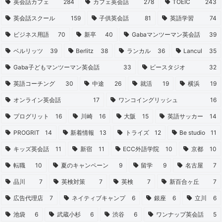
英会話カフェ
284
カフェ英会話
278
TOEIC
243
英会話スクール
159
子供英会話
81
英語学習
74
ビジネス用語
70
新卒
40
Gabaマンツーマン英会話
39
ベルリッツ
39
Berlitz
38
ランカル
36
Lancul
35
Gaba子どもマンツーマン英会話
33
ビースタジオ
32
英語コーチング
30
中途
26
就活
19
横浜
19
オンライン英会話
17
ワンコイングリッシュ
16
プログリット
16
川崎
16
大阪
15
英語サッカー
14
PROGRIT
14
新着情報
13
トライズ
12
Be studio
11
キッズ英会話
11
新宿
11
ECC外語学院
10
京都
10
転職
10
夏のキャンペーン
9
留学
9
名古屋
7
品川
7
英検対策
7
英検
7
新百合ヶ丘
7
広告代理店
7
ネイティブキャンプ
6
銀座
6
立川
6
池袋
6
武蔵小杉
6
渋谷
6
ワンナップ英会話
5