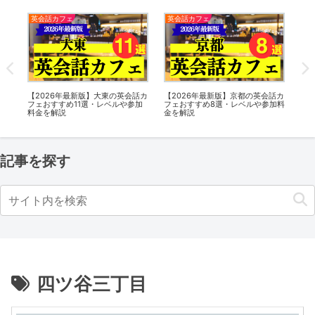
英会話カフェ
英会話カフェ
英
【2026年最新版】大東の英会話カ
【2026年最新版】京都の英会話カ
【2
ー
フェおすすめ11選・レベルや参加
フェおすすめ8選・レベルや参加料
フ
エ
料金を解説
金を解説
金
記事を探す
四ツ谷三丁目