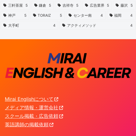
三軒茶屋
5
鎌倉
5
吉祥寺
5
広告業界
5
藤沢
5
神戸
5
TORAIZ
5
センター南
4
福岡
4
大手町
4
アクティメソッド
4
Mirai Englishについて
メディア情報・運営会社
スクール掲載・広告依頼
英語講師の掲載依頼