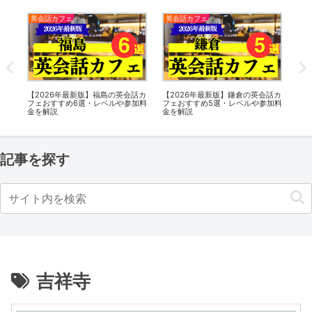
英会話カフェ
英会話カフェ
英
英会
【2026年最新版】福島の英会話カ
【2026年最新版】鎌倉の英会話カ
【2
や
フェおすすめ6選・レベルや参加料
フェおすすめ5選・レベルや参加料
英
金を解説
金を解説
や
記事を探す
吉祥寺