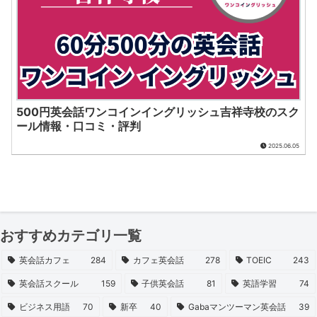
500円英会話ワンコインイングリッシュ吉祥寺校のスク
ール情報・口コミ・評判
2025.06.05
おすすめカテゴリ一覧
英会話カフェ
284
カフェ英会話
278
TOEIC
243
英会話スクール
159
子供英会話
81
英語学習
74
ビジネス用語
70
新卒
40
Gabaマンツーマン英会話
39