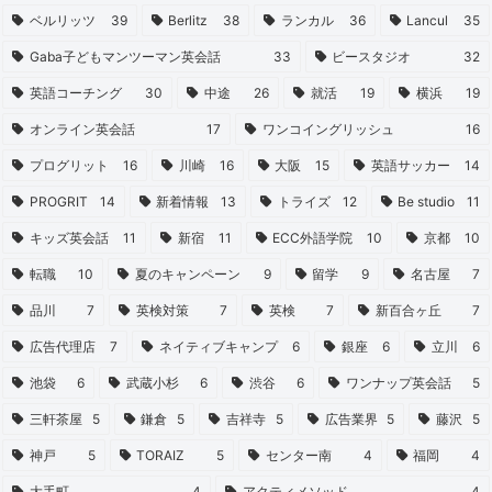
ベルリッツ
39
Berlitz
38
ランカル
36
Lancul
35
Gaba子どもマンツーマン英会話
33
ビースタジオ
32
英語コーチング
30
中途
26
就活
19
横浜
19
オンライン英会話
17
ワンコイングリッシュ
16
プログリット
16
川崎
16
大阪
15
英語サッカー
14
PROGRIT
14
新着情報
13
トライズ
12
Be studio
11
キッズ英会話
11
新宿
11
ECC外語学院
10
京都
10
転職
10
夏のキャンペーン
9
留学
9
名古屋
7
品川
7
英検対策
7
英検
7
新百合ヶ丘
7
広告代理店
7
ネイティブキャンプ
6
銀座
6
立川
6
池袋
6
武蔵小杉
6
渋谷
6
ワンナップ英会話
5
三軒茶屋
5
鎌倉
5
吉祥寺
5
広告業界
5
藤沢
5
神戸
5
TORAIZ
5
センター南
4
福岡
4
大手町
4
アクティメソッド
4