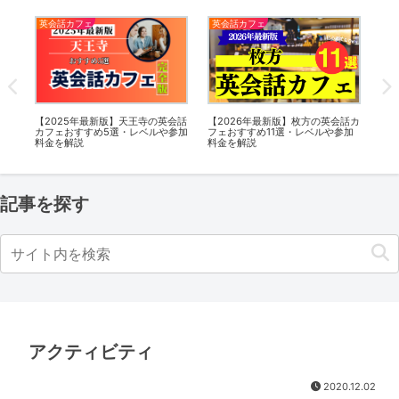
英会話カフェ
英会話カフェ
英
話カ
【2025年最新版】天王寺の英会話
【2026年最新版】枚方の英会話カ
【2
加料
カフェおすすめ5選・レベルや参加
フェおすすめ11選・レベルや参加
ェ
料金を解説
料金を解説
を
記事を探す
アクティビティ
2020.12.02