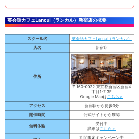
英会話カフェLancul（ランカル）新宿店の概要
スクール名
英会話カフェLancul（ランカル）
店名
新宿店
住所
〒160-0022 東京都新宿区新宿4
丁目1-7 3F
Google Mapは
こちら＞
アクセス
新宿駅から徒歩3分
開催時間
公式サイトから確認
受付中
無料体験
詳細は
こちら＞
期間限定キャンペーン中