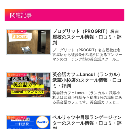
関連記事
プログリット（PROGRIT）名古
英会話スクール
屋校のスクール情報・口コミ・評
判
プログリット（PROGRIT）名古屋校は名
古屋駅から徒歩3分の場所にあるマンツー
マンのコーチング型の英会話スクールで
す。プログリットでは「毎日3時間の学
習」を継続するための緻密な計画と学習
スケジュールを作成。一人一人に専任の
英会話カフェLancul（ランカル）
英会話スクール
コンサルタントが...
武蔵小杉店のスクール情報・口コ
ミ・評判
英会話カフェLancul（ランカル）武蔵小
杉店は武蔵小杉駅から徒歩2分の場所にあ
る英会話カフェです。英会話カフェと
は、ネイティブスピーカーや参加者とカ
フェなどリラックスした雰囲気の中で英
語の会話が楽しめる場所です。Lanculが
ベルリッツ中目黒ランゲージセン
英会話スクール
運営しているYouTubeチャンネルやSNS
ターのスクール情報・口コミ・評
からも雰囲気がつかめるので、無料体験
判