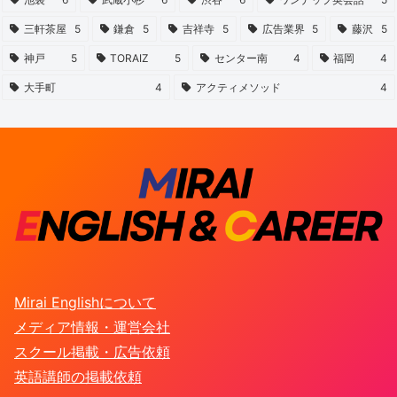
三軒茶屋
5
鎌倉
5
吉祥寺
5
広告業界
5
藤沢
5
神戸
5
TORAIZ
5
センター南
4
福岡
4
大手町
4
アクティメソッド
4
Mirai Englishについて
メディア情報・運営会社
スクール掲載・広告依頼
英語講師の掲載依頼