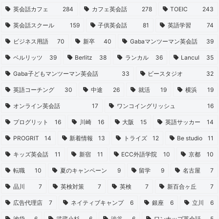
英会話カフェ
284
カフェ英会話
278
TOEIC
243
英会話スクール
159
子供英会話
81
英語学習
74
ビジネス用語
70
新卒
40
Gabaマンツーマン英会話
39
ベルリッツ
39
Berlitz
38
ランカル
36
Lancul
35
Gaba子どもマンツーマン英会話
33
ビースタジオ
32
英語コーチング
30
中途
26
就活
19
横浜
19
オンライン英会話
17
ワンコイングリッシュ
16
プログリット
16
川崎
16
大阪
15
英語サッカー
14
PROGRIT
14
新着情報
13
トライズ
12
Be studio
11
キッズ英会話
11
新宿
11
ECC外語学院
10
京都
10
転職
10
夏のキャンペーン
9
留学
9
名古屋
7
品川
7
英検対策
7
英検
7
新百合ヶ丘
7
広告代理店
7
ネイティブキャンプ
6
銀座
6
立川
6
池袋
6
武蔵小杉
6
渋谷
6
ワンナップ英会話
5