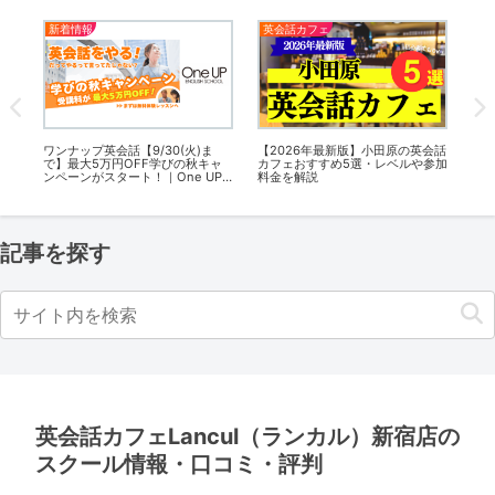
英会話カフェ
英会話カフェ
英
会話
【2026年最新版】神田の英会話カ
【2026年最新版】函館の英会話カ
【2
参加
フェおすすめ5選・レベルや参加料
フェおすすめ7選・レベルや参加料
カ
金を解説
金を解説
料
記事を探す
英会話カフェLancul（ランカル）新宿店の
スクール情報・口コミ・評判