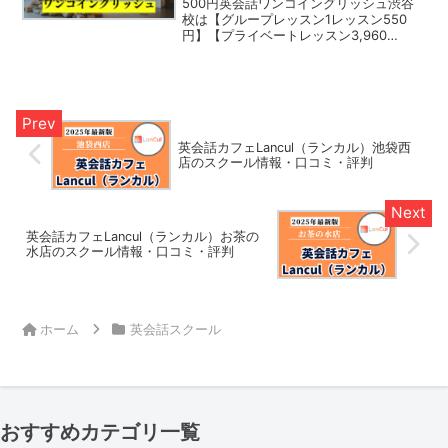
500円英会話ワンコイングリッシュ渋谷
校は【グループレッスン1レッスン550
円】【プライベートレッスン3,960
円〜】という業界最安値クラスで対面英
会話レッスンを受けられる英会話スクー
ルです。主に対面グループレッスンを提
供しており、東京都内・神奈川を中心に
複数の教室があります。ネイティブや経
験豊富な外国人講師による実践的な英語
学習が特徴で、初心者から上級者まで受
英会話カフェLancul（ランカル）池袋西
店のスクール情報・口コミ・評判
講可能です。リーズナブルな料金で継続
しやすく、全ての人におすすめできる英
会話スクールです。
英会話カフェLancul（ランカル）お茶の
水店のスクール情報・口コミ・評判
ホーム
英会話スクール
おすすめカテゴリ一覧