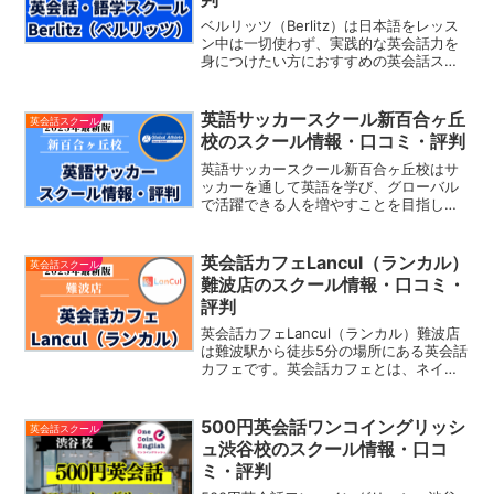
を予約する際の参考にしてみてくださ
い。
ベルリッツ（Berlitz）は日本語をレッス
ン中は一切使わず、実践的な英会話力を
身につけたい方におすすめの英会話スク
ールです。レッスン内では「実践的な場
面」を想定したレッスンを生徒一人一人
にカスタマイズし、実際の生活の中で使
英語サッカースクール新百合ヶ丘
英会話スクール
える英語のスピー...
校のスクール情報・口コミ・評判
英語サッカースクール新百合ヶ丘校はサ
ッカーを通して英語を学び、グローバル
で活躍できる人を増やすことを目指した
スクールです。サッカースクールではな
く、"サッカー"を通じて実践的な英語力
を身につけることができ、楽しみながら
英会話カフェLancul（ランカル）
英会話スクール
語学とスポーツの両面を...
難波店のスクール情報・口コミ・
評判
英会話カフェLancul（ランカル）難波店
は難波駅から徒歩5分の場所にある英会話
カフェです。英会話カフェとは、ネイテ
ィブスピーカーや参加者とカフェなどリ
ラックスした雰囲気の中で英語の会話が
楽しめる場所です。「定額で全店舗通い
500円英会話ワンコイングリッシ
英会話スクール
放題」「おしゃれなカフェで会話・交流
ュ渋谷校のスクール情報・口コ
が楽しい！」「現在キャンペーン中！月
ミ・評判
額¥2,980で通い放題！」Lanculには魅力
的な特徴が多くあります。