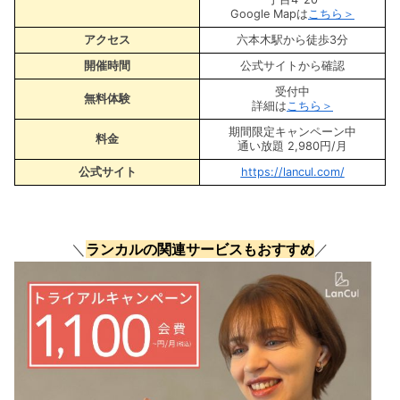
Google Mapは
こちら＞
アクセス
六本木駅から徒歩3分
開催時間
公式サイトから確認
受付中
無料体験
詳細は
こちら＞
期間限定キャンペーン中
料金
通い放題 2,980円/月
公式サイト
https://lancul.com/
＼
ランカルの関連サービスもおすすめ
／