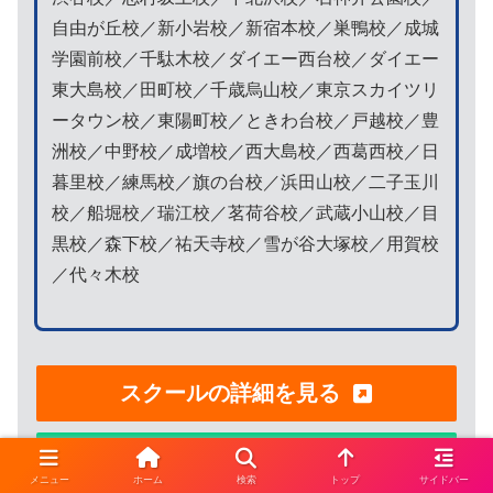
自由が丘校／新小岩校／新宿本校／巣鴨校／成城
学園前校／千駄木校／ダイエー西台校／ダイエー
東大島校／田町校／千歳烏山校／東京スカイツリ
ータウン校／東陽町校／ときわ台校／戸越校／豊
洲校／中野校／成増校／西大島校／西葛西校／日
暮里校／練馬校／旗の台校／浜田山校／二子玉川
校／船堀校／瑞江校／茗荷谷校／武蔵小山校／目
黒校／森下校／祐天寺校／雪が谷大塚校／用賀校
／代々木校
スクールの詳細を見る
公式サイトを見る
メニュー
ホーム
検索
トップ
サイドバー