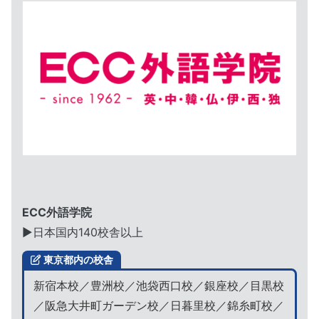
ECC外語学院
▶︎日本国内140校舎以上
東京都内の校舎
新宿本校／豊洲校／池袋西口校／銀座校／目黒校
／阪急大井町ガーデン校／日暮里校／錦糸町校／