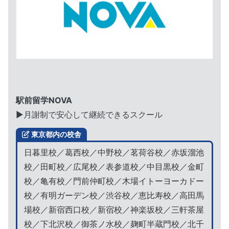
駅前留学NOVA
▶︎月謝制で安心して継続できるスクール
東京都内の校舎
日暮里校／葛西校／中野校／茗荷谷校／赤坂溜池
校／田町校／広尾校／表参道校／中目黒校／金町
校／亀有校／門前仲町校／木場イトーヨーカドー
校／有明ガーデン校／渋谷校／恵比寿校／高田馬
場校／新宿西口校／新宿校／神楽坂校／三軒茶屋
校／下北沢校／御茶ノ水校／麹町半蔵門校／北千