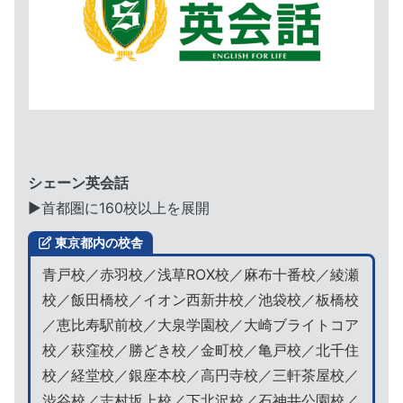
シェーン英会話
▶︎首都圏に160校以上を展開
東京都内の校舎
青戸校／赤羽校／浅草ROX校／麻布十番校／綾瀬
校／飯田橋校／イオン西新井校／池袋校／板橋校
／恵比寿駅前校／大泉学園校／大崎ブライトコア
校／萩窪校／勝どき校／金町校／亀戸校／北千住
校／経堂校／銀座本校／高円寺校／三軒茶屋校／
渋谷校／志村坂上校／下北沢校／石神井公園校／