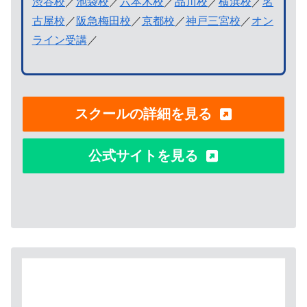
渋谷校
／
池袋校
／
六本木校
／
品川校
／
横浜校
／
名
古屋校
／
阪急梅田校
／
京都校
／
神戸三宮校
／
オン
ライン受講
／
スクールの詳細を見る
公式サイトを見る