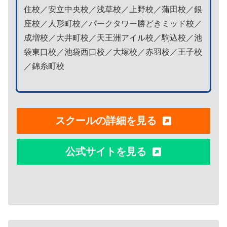
住校／安立中央校／浅草校／上野校／蒲田校／銀
座校／人形町校／パークタワー勝どきミッド校／
成増校／大井町校／天王洲アイル校／駒込校／池
袋東口校／池袋西口校／大塚校／赤羽校／王子校
／錦糸町校
スクールの詳細を見る
公式サイトを見る