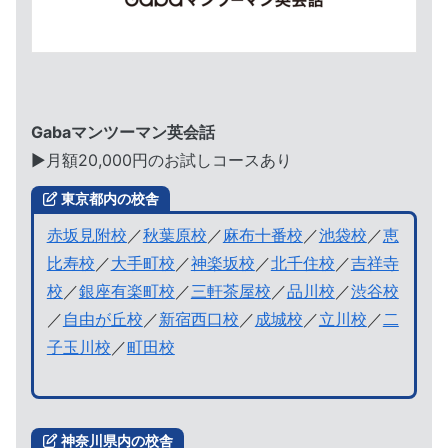
Gabaマンツーマン英会話
▶︎月額20,000円のお試しコースあり
東京都内の校舎
赤坂見附校
／
秋葉原校
／
麻布十番校
／
池袋校
／
恵
比寿校
／
大手町校
／
神楽坂校
／
北千住校
／
吉祥寺
校
／
銀座有楽町校
／
三軒茶屋校
／
品川校
／
渋谷校
／
自由が丘校
／
新宿西口校
／
成城校
／
立川校
／
二
子玉川校
／
町田校
神奈川県内の校舎