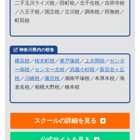
二子玉川ライズ校／田町校／北千住校／吉祥寺校
／八王子校／国立校／立川校／調布校／田無校／
町田校
神奈川県内の校舎
横浜校
／
桜木町校
／
東戸塚校
／
上大岡校
／
センタ
ー南校
／
センター北校
／
武蔵小杉校
／
新百合ヶ丘
校
／
川崎校
／
藤沢校
／湘南平塚校／本厚木校／海
老名校／相模大野校／橋本校
スクールの詳細を見る
公式サイトを見る