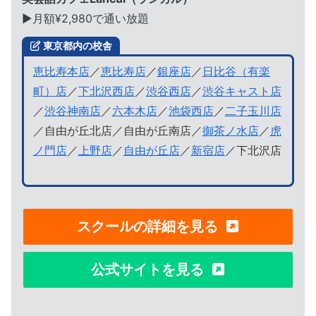
▶︎月額¥2,980で通い放題
東京都内の校舎
恵比寿本店
／
恵比寿店
／
銀座店
／
日比谷（有楽
町）店
／
下北沢西店
／
渋谷西店
／
渋谷キャスト店
／
渋谷神南店
／
六本木店
／
池袋西店
／
二子玉川店
／自由が丘北店／自由が丘南店／
御茶ノ水店
／
虎
ノ門店
／
上野店
／
自由が丘店
／
新宿店
／下北沢店
スクールの詳細を見る
公式サイトを見る