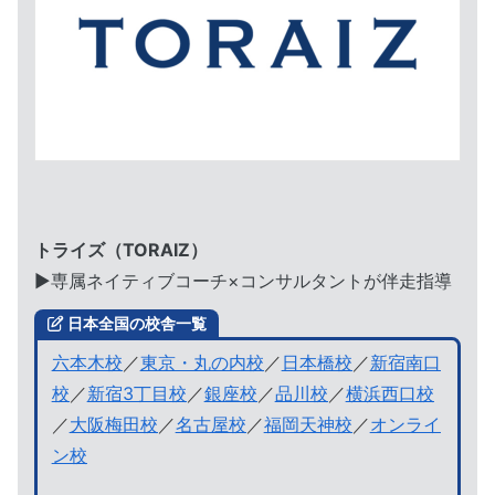
トライズ（TORAIZ）
▶︎専属ネイティブコーチ×コンサルタントが伴走指導
日本全国の校舎一覧
六本木校
／
東京・丸の内校
／
日本橋校
／
新宿南口
校
／
新宿3丁目校
／
銀座校
／
品川校
／
横浜西口校
／
大阪梅田校
／
名古屋校
／
福岡天神校
／
オンライ
ン校