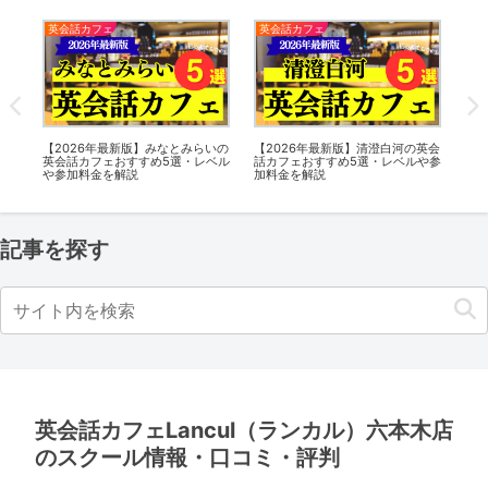
DMM英会話
英会話カフェ
英
英会
【8月限定】DMM英会話が夏の英
【2026年最新版】日野の英会話カ
【2
や参
会話スタートキャンペーン開催・
フェおすすめ5選・レベルや参加料
フ
通常6,980円/月のプランを初月1円
金を解説
金
で受講可能！
記事を探す
英会話カフェLancul（ランカル）六本木店
のスクール情報・口コミ・評判